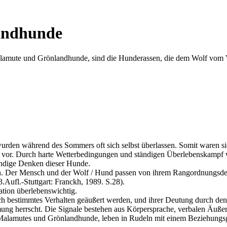
andhunde
alamute und Grönlandhunde, sind die Hunderassen, die dem Wolf vom 
rden während des Sommers oft sich selbst überlassen. Somit waren sie 
vor. Durch harte Wetterbedingungen und ständigen Überlebenskampf w
ändige Denken dieser Hunde.
 Der Mensch und der Wolf / Hund passen von ihrem Rangordnungsdenke
Aufl.-Stuttgart: Franckh, 1989. S.28).
tion überlebenswichtig.
ch bestimmtes Verhalten geäußert werden, und ihrer Deutung durch de
g herrscht. Die Signale bestehen aus Körpersprache, verbalen Äußeru
lamutes und Grönlandhunde, leben in Rudeln mit einem Beziehungsgefl