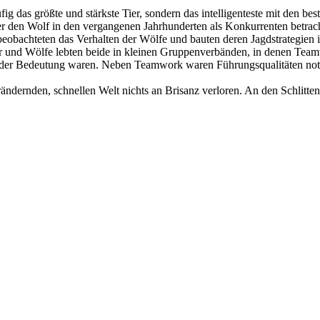
ig das größte und stärkste Tier, sondern das intelligenteste mit den be
den Wolf in den vergangenen Jahrhunderten als Konkurrenten betrachte
eobachteten das Verhalten der Wölfe und bauten deren Jagdstrategien in
ner und Wölfe lebten beide in kleinen Gruppenverbänden, in denen Te
nder Bedeutung waren. Neben Teamwork waren Führungsqualitäten notwe
verändernden, schnellen Welt nichts an Brisanz verloren. An den Schl