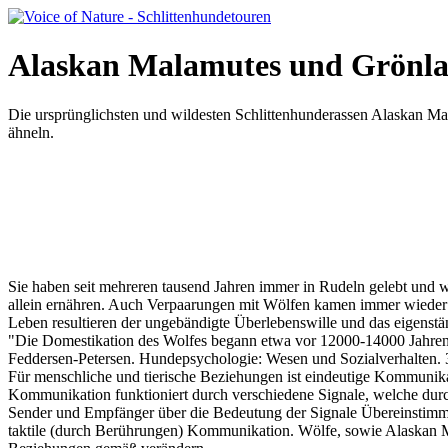
Alaskan Malamutes und Grönl
Die ursprünglichsten und wildesten Schlittenhunderassen Alaskan M
ähneln.
Sie haben seit mehreren tausend Jahren immer in Rudeln gelebt und wu
allein ernähren. Auch Verpaarungen mit Wölfen kamen immer wieder 
Leben resultieren der ungebändigte Überlebenswille und das eigenst
"Die Domestikation des Wolfes begann etwa vor 12000-14000 Jahren.
Feddersen-Petersen. Hundepsychologie: Wesen und Sozialverhalten. 3.
Für menschliche und tierische Beziehungen ist eindeutige Kommunika
Kommunikation funktioniert durch verschiedene Signale, welche dur
Sender und Empfänger über die Bedeutung der Signale Übereinstimmun
taktile (durch Berührungen) Kommunikation. Wölfe, sowie Alaskan Ma